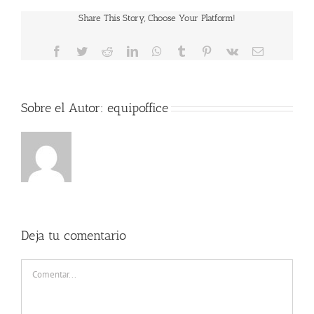
Share This Story, Choose Your Platform!
Facebook
Twitter
Reddit
LinkedIn
WhatsApp
Tumblr
Pinterest
Vk
Correo
electrónico
Sobre el Autor:
equipoffice
Deja tu comentario
Comentar