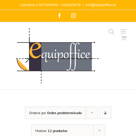
Saltar
Llámanos a 947469690 – 656840976
|
info@equipoffice.es
al
contenido
Facebook
Instagram
Ordena por
Orden predeterminado
Mostrar
12 productos