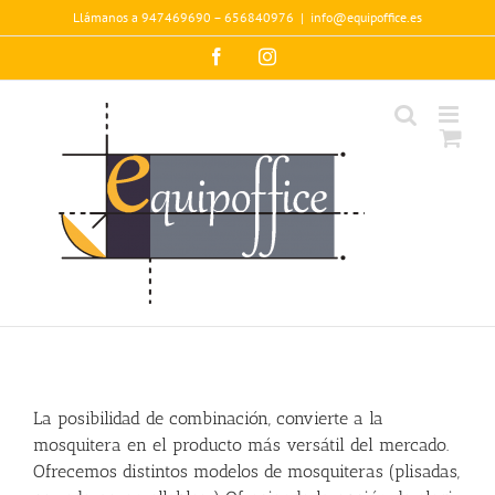
Saltar
Llámanos a 947469690 – 656840976
|
info@equipoffice.es
al
contenido
Facebook
Instagram
La posibilidad de combinación, convierte a la
mosquitera en el producto más versátil del mercado.
Ofrecemos distintos modelos de mosquiteras (plisadas,