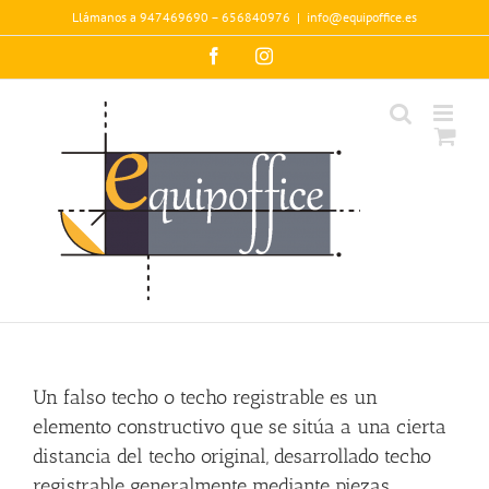
Saltar
Llámanos a 947469690 – 656840976
|
info@equipoffice.es
al
contenido
Facebook
Instagram
Un falso techo o techo registrable es un
elemento constructivo que se sitúa a una cierta
distancia del techo original, desarrollado techo
registrable generalmente mediante piezas