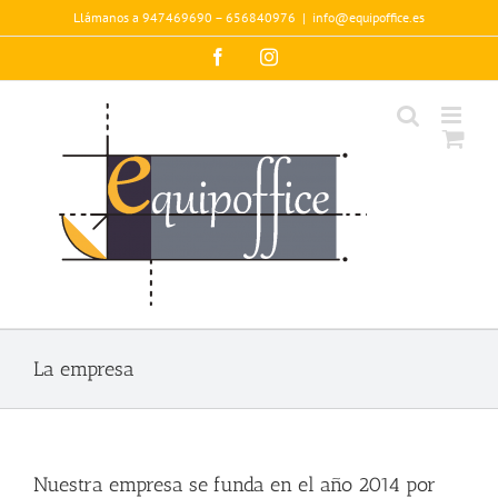
Saltar
Llámanos a 947469690 – 656840976
|
info@equipoffice.es
al
contenido
Facebook
Instagram
La empresa
Nuestra empresa se funda en el año 2014 por