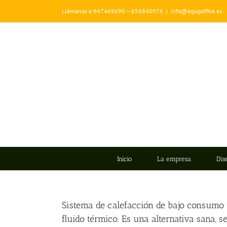
Saltar
Llámanos a 947469690 – 656840976
|
info@equipoffice.es
al
contenido
Inicio
La empresa
Dis
Sistema de calefacción de bajo consumo 
fluido térmico. Es una alternativa sana, se