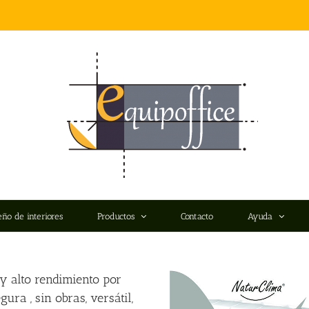
eño de interiores
Productos
Contacto
Ayuda
y alto rendimiento por
gura , sin obras, versátil,