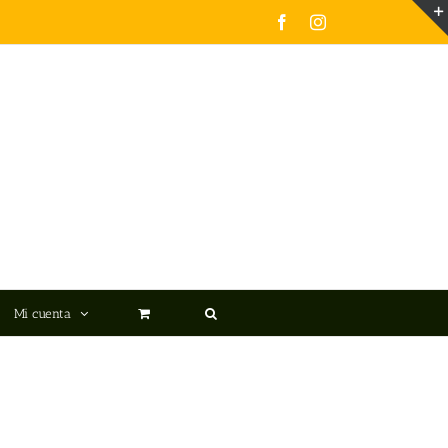
Facebook
Instagram
Mi cuenta