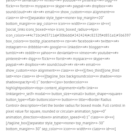
yahoo=»» deviantart=»» vimeo=»#» youtube=»» pinterest=»#» digg=»»
flickr=»» forrst=»» myspace=»» skype=»#» paypal=»#» dropbox=»#»
soundcloud=»#» vk=»#» email=»» show_custom=»no» alignment=»»
class=»» id=»»][separator style_type=»none» top_margin=»20″
bottom_margin=»» sep_color=»» icon=»» width=»» class=»» id=»»]
[social_links icons_boxed=»no» icons_boxed_radius=»4px»
icon_colors=»#4c71bc|#d3711a|#30b6dd|#242424|#c8232f|#d851a1|#5b6397
box_colors=»» tooltip_placement=»» rss=»#» facebook=»#» twitter=»#»
instagram=»» dribbble=»#» google=»» linkedin=»#» blogger=»#»
tumblr=»#» reddit=»» yahoo=»» deviantart=»» vimeo=»#» youtube=»#»
pinterest=»#» digg=»» flickr=»» forrst=»#» myspace=»» skype=»#»
paypal=»#» dropbox=»#» soundcloud=»#» vk=»#» email=»»
show_custom=»no» alignment=»» class=»» id=»»][/two_third][one_third
last=»no» class=»» id=»»][tagline_box backgroundcolor=»» shadow=»no»
shadowopacity=»0.1″ border=»1px» bordercolor=»»
highlightposition=»top» content_alignment=»left» link=»»
linktarget=»_self» modal=»» button_size=»small» button_shape=»square»
button_type=»flat» buttoncolor=»» button=»» title=»Border Radius
Control» description=»Set the border radius for boxed mode. Full control in
pixel value for square, rounded or circular» animation_type=»0″
animation_direction=»down» animation_speed=»0.1″ class=»» id=»»]
[/tagline_box][separator style_type=»none» top_margin=»-30″
bottom_margin=»-30″ sep_color=»» icon=»» width=»» class=»» id=»»]