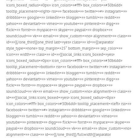
icons_boxed_radius=»0px» icon_colors=»#fff» box_colors=»#30b6dd»
tooltip_placement=»right» rss=»» facebook=»» twitter=»#» instagram=»»
dribbble=»» google=»» linkedin=»» blogger=»» tumblr=»» reddit=»»
yahoo=»» deviantart=»» vimeo=»» youtube=»» pinterest=»» digg=»»
flickr=»» forrst=»» myspace=»» skype=»» paypal=»» dropbox=»»
soundcloud=»» vk=»» email=»» show_custom=»no» alignment=»» class=»»
id=»»][/one_third][one_third last=»yes» class=»» id=»»][separator
style_type=»none» top_margin=»25″ bottom_margin=»» sep_color=»»
icon=»» width=»» class=»» id=»»][social_links icons_boxed=»yes»
icons_boxed_radius=»0px» icon_colors=»#fff» box_colors=»#30b6dd»
tooltip_placement=»bottom» rss=»» facebook=»» twitter=»#» instagram=»»
dribbble=»» google=»» linkedin=»» blogger=»» tumblr=»» reddit=»»
yahoo=»» deviantart=»» vimeo=»» youtube=»» pinterest=»» digg=»»
flickr=»» forrst=»» myspace=»» skype=»» paypal=»» dropbox=»»
soundcloud=»» vk=»» email=»» show_custom=»no» alignment=»» class=»»
id=»»][social_links icons_boxed=»yes» icons_boxed_radius=»0px»
icon_colors=»#fff» box_colors=»#30b6dd» tooltip_placement=»left» rss=»»
facebook=»» twitter=»#» instagram=»» dribbble=»» google=»» linkedin=»»
blogger=»» tumblr=»» reddit=»» yahoo=»» deviantart=»» vimeo=»»
youtube=»» pinterest=»» digg=»» flickr=»» forrst=»» myspace=»» skype=»»
paypal=»» dropbox=»» soundcloud=»» vk=»» email=»» show_custom=»no»
alignment=»» class=»» id=»»][/one_third][/fullwidth][separator