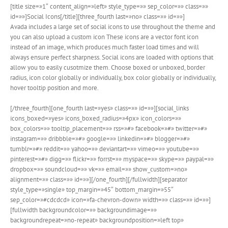
[title size=»1″ content_align=»left» style_type=»» sep_color=»» class=»»
id=»»]Social Icons[/title][three_fourth last=»no» class=»» id=»»]
Avada includes a large set of social icons to use throughout the theme and
you can also upload a custom icon These icons are a vector font icon
instead of an image, which produces much faster load times and will
always ensure perfect sharpness. Social icons are loaded with options that
allow you to easily cusotmize them. Choose boxed or unboxed, border
radius, icon color globally or individually, box color globally or individually,
hover tooltip position and more.
[/three_fourth][one_fourth last=»yes» class=»» id=»»][social_links
icons_boxed=»yes» icons_boxed_radius=»4px» icon_colors=»»
box_colors=»» tooltip_placement=»» rss=»#» facebook=»#» twitter=»#»
instagram=»» dribbble=»#» google=»» linkedin=»#» blogger=»#»
tumblr=»#» reddit=»» yahoo=»» deviantart=»» vimeo=»» youtube=»»
pinterest=»#» digg=»» flickr=»» forrst=»» myspace=»» skype=»» paypal=»»
dropbox=»» soundcloud=»» vk=»» email=»» show_custom=»no»
alignment=»» class=»» id=»»][/one_fourth][/fullwidth][separator
style_type=»single» top_margin=»45″ bottom_margin=»55″
sep_color=»#cdcdcd» icon=»fa-chevron-down» width=»» class=»» id=»»]
[fullwidth backgroundcolor=»» backgroundimage=»»
backgroundrepeat=»no-repeat» backgroundposition=»left top»