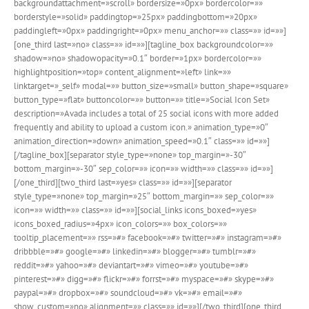
backgroundattachment=»scroll» bordersize=»0px» bordercolor=»»
borderstyle=»solid» paddingtop=»25px» paddingbottom=»20px»
paddingleft=»0px» paddingright=»0px» menu_anchor=»» class=»» id=»»]
[one_third last=»no» class=»» id=»»][tagline_box backgroundcolor=»»
shadow=»no» shadowopacity=»0.1″ border=»1px» bordercolor=»»
highlightposition=»top» content_alignment=»left» link=»»
linktarget=»_self» modal=»» button_size=»small» button_shape=»square»
button_type=»flat» buttoncolor=»» button=»» title=»Social Icon Set»
description=»Avada includes a total of 25 social icons with more added
frequently and ability to upload a custom icon.» animation_type=»0″
animation_direction=»down» animation_speed=»0.1″ class=»» id=»»]
[/tagline_box][separator style_type=»none» top_margin=»-30″
bottom_margin=»-30″ sep_color=»» icon=»» width=»» class=»» id=»»]
[/one_third][two_third last=»yes» class=»» id=»»][separator
style_type=»none» top_margin=»25″ bottom_margin=»» sep_color=»»
icon=»» width=»» class=»» id=»»][social_links icons_boxed=»yes»
icons_boxed_radius=»4px» icon_colors=»» box_colors=»»
tooltip_placement=»» rss=»#» facebook=»#» twitter=»#» instagram=»#»
dribbble=»#» google=»#» linkedin=»#» blogger=»#» tumblr=»#»
reddit=»#» yahoo=»#» deviantart=»#» vimeo=»#» youtube=»#»
pinterest=»#» digg=»#» flickr=»#» forrst=»#» myspace=»#» skype=»#»
paypal=»#» dropbox=»#» soundcloud=»#» vk=»#» email=»#»
show_custom=»no» alignment=»» class=»» id=»»][/two_third][one_third