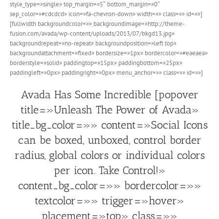
style_type=»single» top_margin=»5″ bottom_margin=»0″
sep_color=»#cdcdcd» icon=»fa-chevron-down» width=»» class=»» id=»»]
[fullwidth backgroundcolor=»» backgroundimage=»http://theme-
fusion.com/avada/wp-content/uploads/2013/07/bkgd13.jpg»
backgroundrepeat=»no-repeat» backgroundposition=»left top»
backgroundattachment=»fixed» bordersize=»1px» bordercolor=»#eaeaea»
borderstyle=»solid» paddingtop=»15px» paddingbottom=»25px»
paddingleft=»0px» paddingright=»0px» menu_anchor=»» class=»» id=»»]
Avada Has Some Incredible [popover
title=»Unleash The Power of Avada»
title_bg_color=»» content=»Social Icons
can be boxed, unboxed, control border
radius, global colors or individual colors
per icon. Take Control!»
content_bg_color=»» bordercolor=»»
textcolor=»» trigger=»hover»
placement=»top» class=»»