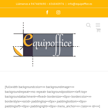
Saltar
Llámanos a 947469690 – 656840976
|
info@equipoffice.es
al
contenido
Facebook
Instagram
[fullwidth backgroundcolor=»» backgroundimage=»»
backgroundrepeat=»no-repeat» backgroundposition=»left top»
backgroundattachment=»fixed» bordersize=»0px» bordercolor=»»
borderstyle=»solid» paddingtop=»0px» paddingbottom=»0px»
paddingleft=»0px» paddingright=»0px» menu_anchor=»» class=»» id=»»]