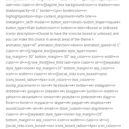
last=»no» class=»» id=»»][tagline_box backgroundcolor=»» shadow=»no»
shadowopacity=»0.1″ border=»1px» bordercolor=»»
highlightposition=»top» content_alignment=»left» link=»»
linktarget=»_self» modal=»» button_size=»small» button_shape=»square»
button_type=»flat» buttoncolor=»» button=»» title=»Boxed or UnBoxed
Icons» description=»Choose to have the icons be boxed or unboxed, and
you can make this choice in several areas of the theme.»
animation_type=»0″ animation_direction=»down» animation_speed=»0.1″
class=»» id=»»][/tagline_box][separator style_type=»none»
top_margin=»-30″ bottom_margin=»-30″ sep_color=»» icon=»» width=»»
class=»» id=»»][/one_third][two_third last=»yes» class=»» id=»»][separator
style_type=»none» top_margin=»25″ bottom_margin=»» sep_color=»»
icon=»» width=»» class=»» id=»»][social_links icons_boxed=»yes»
icons_boxed_radius=»4px» icon_colors=»» box_colors=»»
tooltip_placement=»» rss=»#» facebook=»#» twitter=»#» instagram=»»
dribbble=»#» google=»» linkedin=»#» blogger=»#» tumblr=»» reddit=»»
yahoo=»» deviantart=»» vimeo=»#» youtube=»» pinterest=»#» digg=»»
flickr=»» forrst=»» myspace=»» skype=»#» paypal=»#» dropbox=»#»
soundcloud=»#» vk=»#» email=»» show_custom=»no» alignment=»»
class=»» id=»»][separator style_type=»none» top_margin=»20″
bottom_margin=»» sep_color=»» icon=»» width=»» class=»» id=»»]
[social_links icons_boxed=»no» icons_boxed_radius=»4px» icon_colors=»»