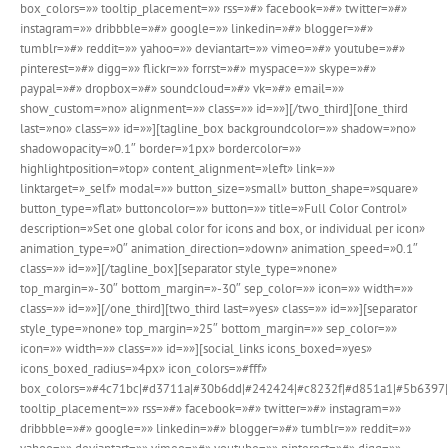
box_colors=»» tooltip_placement=»» rss=»#» facebook=»#» twitter=»#»
instagram=»» dribbble=»#» google=»» linkedin=»#» blogger=»#»
tumblr=»#» reddit=»» yahoo=»» deviantart=»» vimeo=»#» youtube=»#»
pinterest=»#» digg=»» flickr=»» forrst=»#» myspace=»» skype=»#»
paypal=»#» dropbox=»#» soundcloud=»#» vk=»#» email=»»
show_custom=»no» alignment=»» class=»» id=»»][/two_third][one_third
last=»no» class=»» id=»»][tagline_box backgroundcolor=»» shadow=»no»
shadowopacity=»0.1″ border=»1px» bordercolor=»»
highlightposition=»top» content_alignment=»left» link=»»
linktarget=»_self» modal=»» button_size=»small» button_shape=»square»
button_type=»flat» buttoncolor=»» button=»» title=»Full Color Control»
description=»Set one global color for icons and box, or individual per icon»
animation_type=»0″ animation_direction=»down» animation_speed=»0.1″
class=»» id=»»][/tagline_box][separator style_type=»none»
top_margin=»-30″ bottom_margin=»-30″ sep_color=»» icon=»» width=»»
class=»» id=»»][/one_third][two_third last=»yes» class=»» id=»»][separator
style_type=»none» top_margin=»25″ bottom_margin=»» sep_color=»»
icon=»» width=»» class=»» id=»»][social_links icons_boxed=»yes»
icons_boxed_radius=»4px» icon_colors=»#fff»
box_colors=»#4c71bc|#d3711a|#30b6dd|#242424|#c8232f|#d851a1|#5b6397|
tooltip_placement=»» rss=»#» facebook=»#» twitter=»#» instagram=»»
dribbble=»#» google=»» linkedin=»#» blogger=»#» tumblr=»» reddit=»»