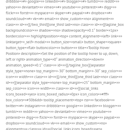
dribbble=»#» google=»» linkedin=»#» blogger=»#» tumblr=»» reddit=»»
yahoo=»» deviantart=»» vimeo=»#» youtube=»» pinterest=»#» digg=»»
flickr=»» forrst=»» myspace=»» skype=»#» paypal=»#» dropbox=»#»
soundcloud=»#» vk=»#» email=»» show_custom=»no» alignment=»»
class=»» id=»»][/two_third][one_third last=»no» class=»» id=»»][tagline_box
backgroundcolor=»» shadow=»no» shadowopacity=»0.1″ border=»1px»
bordercolor=»» highlightposition=»top» content_alignment=»left» link=»»
linktarget=»_self» modal=»» button_size=»small» button_shape=»square»
button_type=»flat» buttoncolor=»» button=»» title=»Tooltip Hover
Position» description=»Set the position of the tooltip hover to up, down,
left or right» animation_type=»0″ animation_direction=»down»
animation_speed=»0.1″ class=»» id=»»][/tagline_box][separator
style_type=»none» top_margin=»-30″ bottom_margin=»-30″ sep_color=»»
icon=»» width=»» class=»» id=»»][/one_third][one_third last=»no» class=»»
id=»»][separator style_type=»none» top_margin=»25″ bottom_margin=»»
sep_color=»» icon=»» width=»» class=»» id=»»][social_links
icons_boxed=»yes» icons_boxed_radius=»0px» icon_colors=»#fff»
box_colors=»#30b6dd» tooltip_placement=»top» rss=»» facebook=»»
twitter=»#» instagram=»» dribbble=»» google=»» linkedin=»» blogger=»»
tumblr=»» reddit=»» yahoo=»» deviantart=»» vimeo=»» youtube=»»
pinterest=»» digg=»» flickr=»» forrst=»» myspace=»» skype=»» paypal=»»
dropbox=»» soundcloud=»» vk=»» email=»» show_custom=»no»
alignment=»» class=»» id=»»][social_links icons_boxed=»yes»