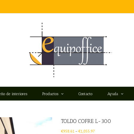
eño de interiores
Productos
Contacto
Ayuda
TOLDO COFRE L-300
€
958.61
–
€
1,055.97