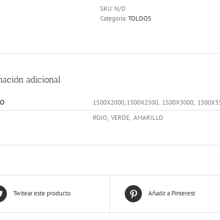
SKU:
N/D
Categoría:
TOLDOS
mación adicional
1500X2000, 1500X2500, 1500X3000, 1500X3
O
ROJO, VERDE, AMARILLO
Twitear este producto
Añadir a Pinterest