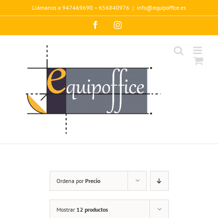
Saltar
Llámanos a 947469690 – 656840976
|
info@equipoffice.es
al
contenido
Facebook
Instagram
Ordena por
Precio
Mostrar
12 productos